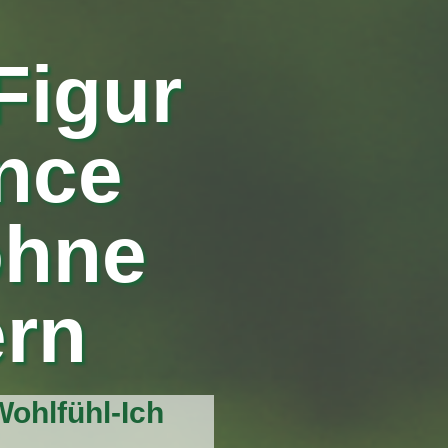
Figur
ance
ohne
rn
ohlfühl-Ich